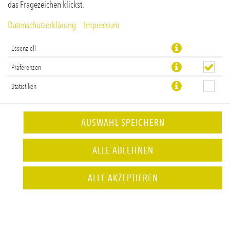
das Fragezeichen klickst.
Vorname
Datenschutzerklärung
Impressum
Essenziell
Nachname
Präferenzen
Statistiken
Firma
AUSWAHL SPEICHERN
ALLE ABLEHNEN
Abteilung
ALLE AKZEPTIEREN
E-Mail-Adresse *