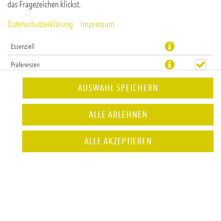
das Fragezeichen klickst.
Datenschutzerklärung
Impressum
Essenziell
Präferenzen
Statistiken
AUSWAHL SPEICHERN
Rum, Minze, Limette, Himbeere, Zucker & Soda
ALLE ABLEHNEN
JETZT BESTELLEN
ALLE AKZEPTIEREN