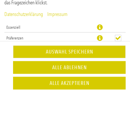
das Fragezeichen klickst.
Datenschutzerklärung
Impressum
Essenziell
Präferenzen
Statistiken
AUSWAHL SPEICHERN
alkoholfreie Ginalternative, Basilikum, Limette, Zucker & Soda
ALLE ABLEHNEN
JETZT BESTELLEN
ALLE AKZEPTIEREN