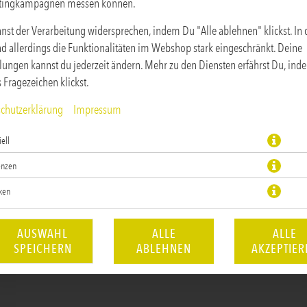
tingkampagnen messen können.
nst der Verarbeitung widersprechen, indem Du "Alle ablehnen" klickst. In
ind allerdings die Funktionalitäten im Webshop stark eingeschränkt. Deine
llungen kannst du jederzeit ändern. Mehr zu den Diensten erfährst Du, in
s Fragezeichen klickst.
chutzerklärung
Impressum
brust, Avocadocreme, rote Zwiebeln, Körnermix, Krautsalat, Rote Rüben & 
ell
JETZT BESTELLEN
enzen
iken
AUSWAHL
ALLE
ALLE
SPEICHERN
ABLEHNEN
AKZEPTIER