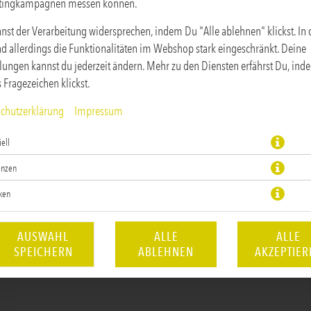
tingkampagnen messen können.
nst der Verarbeitung widersprechen, indem Du "Alle ablehnen" klickst. In
ind allerdings die Funktionalitäten im Webshop stark eingeschränkt. Deine
llungen kannst du jederzeit ändern. Mehr zu den Diensten erfährst Du, in
s Fragezeichen klickst.
chutzerklärung
Impressum
Die Lösung für Dein Geleit oder Deine Beilage mit extra Dip
ell
JETZT BESTELLEN
enzen
iken
AUSWAHL
ALLE
ALLE
SPEICHERN
ABLEHNEN
AKZEPTIER