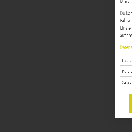
Marke
Du kan
Fall s
Einste
auf da
Datens
Essenzi
Präfer
Statist