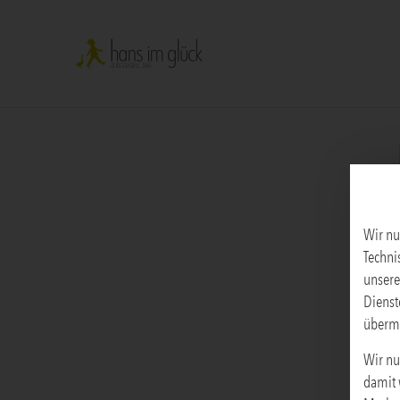
Wir nu
Techni
unsere
Dienst
übermi
Wir nu
damit 