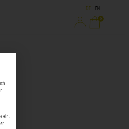
Sprache ändern
DE
EN
0
uch
an
s ein,
rer