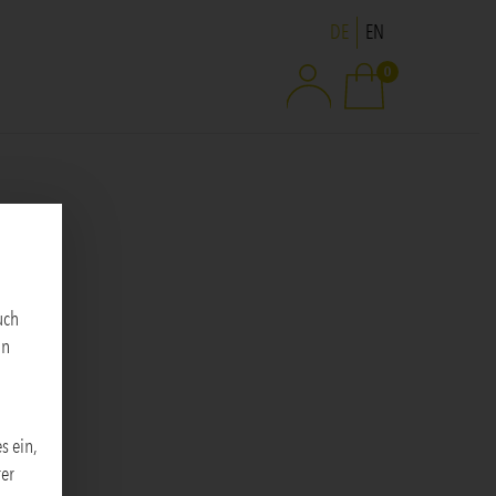
Sprache ändern
DE
EN
0
uch
an
s ein,
rer