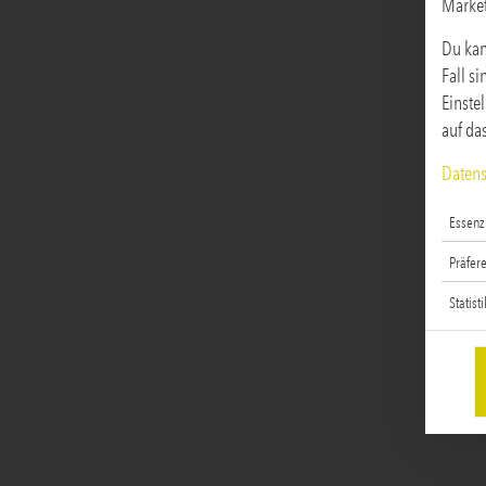
Marke
Du kan
Fall s
Einste
auf da
Datens
Essenzi
Präfer
Statist