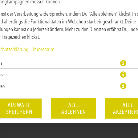
tingkampagnen messen können.
nst der Verarbeitung widersprechen, indem Du "Alle ablehnen" klickst. In
ind allerdings die Funktionalitäten im Webshop stark eingeschränkt. Deine
llungen kannst du jederzeit ändern. Mehr zu den Diensten erfährst Du, in
s Fragezeichen klickst.
chutzerklärung
Impressum
ell
JETZT BESTELLEN
enzen
iken
AUSWAHL
ALLE
ALLE
SPEICHERN
ABLEHNEN
AKZEPTIER