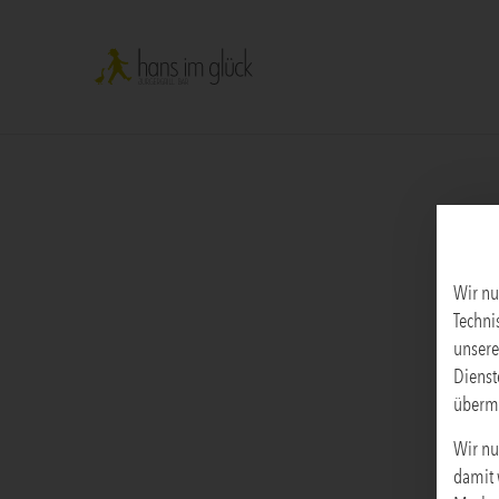
Wir nu
Techni
unsere
Dienst
übermi
Wir nu
damit 