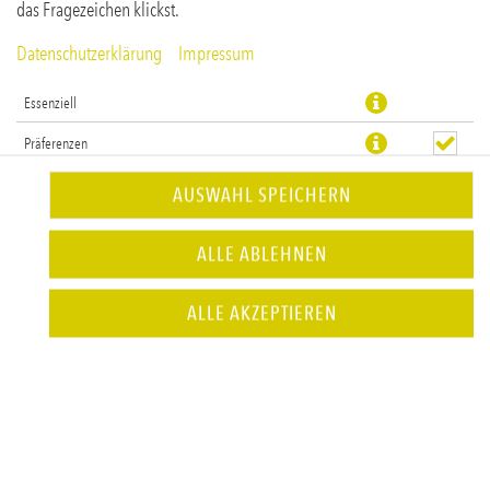
das Fragezeichen klickst.
Datenschutzerklärung
Impressum
Essenziell
Präferenzen
Statistiken
AUSWAHL SPEICHERN
Rindfleisch, Ziegenkäse & scharfe Chilimayo
ALLE ABLEHNEN
JETZT BESTELLEN
ALLE AKZEPTIEREN