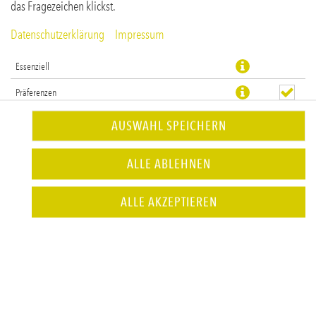
das Fragezeichen klickst.
Datenschutzerklärung
Impressum
Essenziell
Präferenzen
Statistiken
AUSWAHL SPEICHERN
vegane Hähnchenalternative im Knuspermantel auf Brioche
ALLE ABLEHNEN
JETZT BESTELLEN
ALLE AKZEPTIEREN