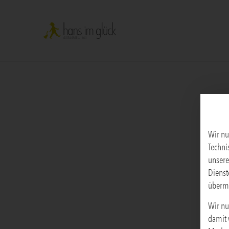
Wir nu
Techni
unsere
Dienst
übermi
Wir nu
damit 