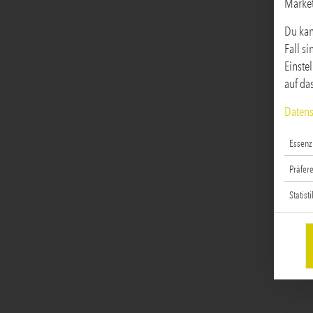
Marke
Du kan
Fall s
Einste
auf da
Datens
Essenzi
Präfer
Statist