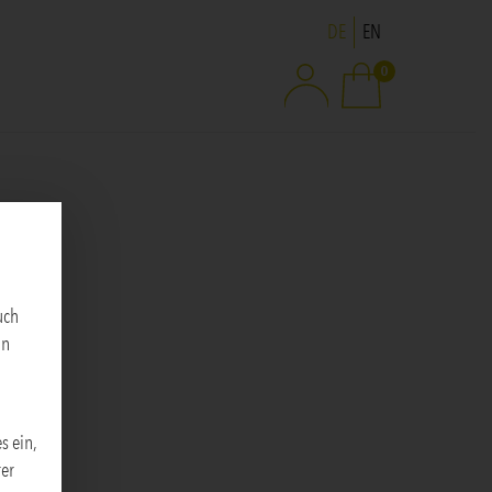
Sprache ändern
DE
EN
0
uch
an
s ein,
rer