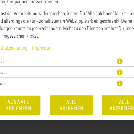
tingkampagnen messen können.
nst der Verarbeitung widersprechen, indem Du "Alle ablehnen" klickst. In
ind allerdings die Funktionalitäten im Webshop stark eingeschränkt. Deine
llungen kannst du jederzeit ändern. Mehr zu den Diensten erfährst Du, in
s Fragezeichen klickst.
chutzerklärung
Impressum
veganer pikanter Gemüsebratling, Kartoffelchips & scharfe Chilimayo
ell
JETZT BESTELLEN
enzen
iken
AUSWAHL
ALLE
ALLE
SPEICHERN
ABLEHNEN
AKZEPTIER